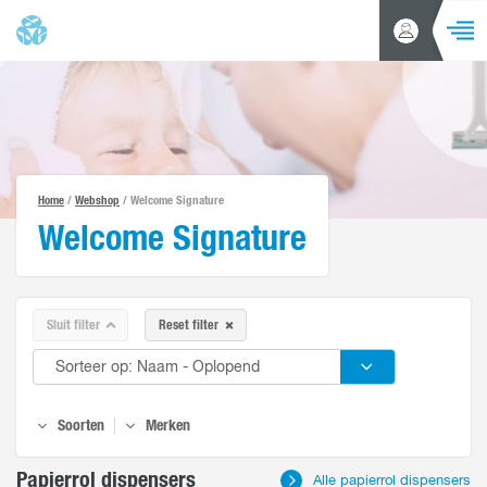
NAVIGA
Inloggen
Zoeken
/
Account
aanvragen
Home
Producten
Home
/
Webshop
/ Welcome Signature
Acties en aanbiedingen
Welcome Signature
Alle productgroepen
Merken
Branches
Sluit filter
Reset filter
Klantenservice
Nieuws
Soorten
Merken
Over ons
Papierrol dispensers
Alle papierrol dispensers