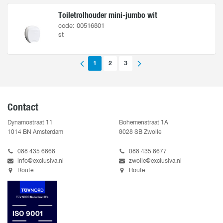
Toiletrolhouder mini-jumbo wit
code: 00516801
st
1
2
3
Contact
Dynamostraat 11
Bohemenstraat 1A
1014 BN Amsterdam
8028 SB Zwolle
088 435 6666
088 435 6677
info@exclusiva.nl
zwolle@exclusiva.nl
Route
Route