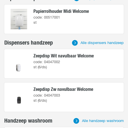
Contact
Papierrolhouder Midi Welcome
code: 00517001
st
Dispensers handzeep
Alle dispensers handzeep
Zeepdisp Wit navulbaar Welcome
code: 04047002
st (6/ds)
Zeepdisp Zw navulbaar Welcome
code: 04047003
st (6/ds)
Handzeep washroom
Alle handzeep washroom