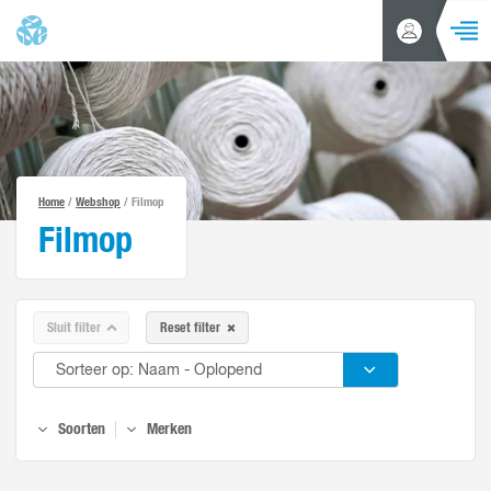
NAVIGA
Inloggen
Zoeken
/
Account
aanvragen
Home
Producten
Home
/
Webshop
/ Filmop
Acties en aanbiedingen
Filmop
Alle productgroepen
Merken
Branches
Sluit filter
Reset filter
Klantenservice
Nieuws
Soorten
Merken
Over ons