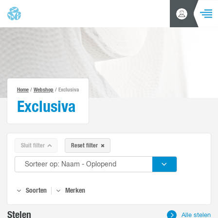
NAVIGA
Inloggen
Zoeken
/
Account
aanvragen
Home
Producten
Home
/
Webshop
/ Exclusiva
Acties en aanbiedingen
Exclusiva
Alle productgroepen
Merken
Branches
Sluit filter
Reset filter
Klantenservice
Nieuws
Soorten
Merken
Over ons
Stelen
Alle stelen