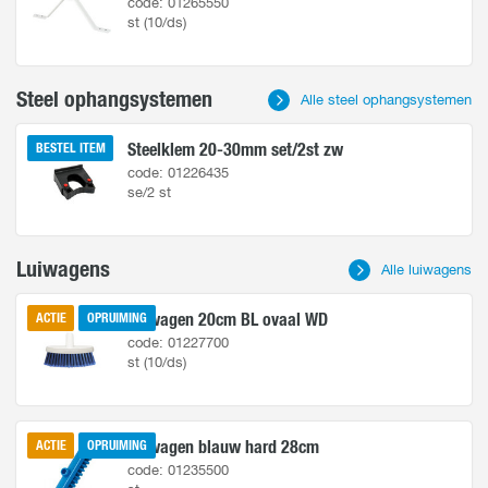
code: 01265550
st (10/ds)
Steel ophangsystemen
Alle steel ophangsystemen
Steelklem 20-30mm set/2st zw
BESTEL ITEM
code: 01226435
se/2 st
Luiwagens
Alle luiwagens
Luiwagen 20cm BL ovaal WD
ACTIE
OPRUIMING
code: 01227700
st (10/ds)
Luiwagen blauw hard 28cm
ACTIE
OPRUIMING
code: 01235500