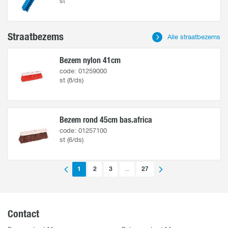
st
Straatbezems
Alle straatbezems
Bezem nylon 41cm
code: 01259000
st (8/ds)
Bezem rond 45cm bas.africa
code: 01257100
st (6/ds)
1
2
3
...
27
Contact