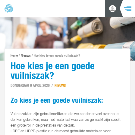
NAVIGA
Inloggen
Zoeken
/
Account
aanvragen
Home
Producten
Home
/
Nieuws
/ Hoe kies je een goede vuilniszak?
Klantenservice
Hoe kies je een goede
vuilniszak?
Nieuws
DONDERDAG 9 APRIL 2026
NIEUWS
Over ons
Zo kies je een goede vuilniszak:
Contact
Vuilniszakken zijn gebruiksartikelen die we zonder er veel over na te
denken gebruiken, maar het materiaal waarvan ze gemaakt zijn speelt
een grote rol in de prestaties van de zak.
LDPE en HDPE-plastic zijn de meest gebruikte materialen voor