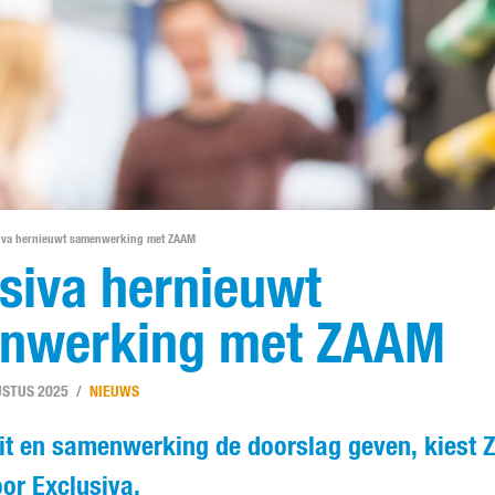
iva hernieuwt samenwerking met ZAAM
siva hernieuwt
nwerking met ZAAM
STUS 2025
NIEUWS
eit en samenwerking de doorslag geven, kiest
or Exclusiva.