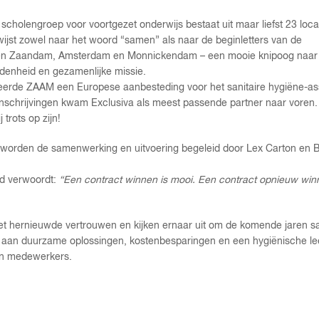
scholengroep voor voortgezet onderwijs bestaat uit maar liefst 23 loca
st zowel naar het woord “samen” als naar de beginletters van de
sen Zaandam, Amsterdam en Monnickendam – een mooie knipoog naar
denheid en gezamenlijke missie.
eerde ZAAM een Europese aanbesteding voor het sanitaire hygiëne-as
7 inschrijvingen kwam Exclusiva als meest passende partner naar voren
 trots op zijn!
 worden de samenwerking en uitvoering begeleid door Lex Carton en B
nd verwoordt:
“Een contract winnen is mooi. Een contract opnieuw win
t het hernieuwde vertrouwen en kijken ernaar uit om de komende jaren
aan duurzame oplossingen, kostenbesparingen en een hygiënische l
en medewerkers.