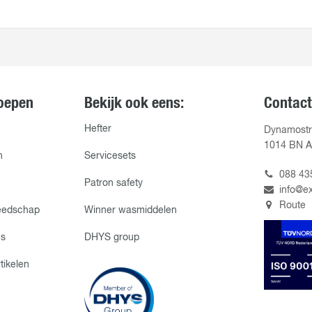
oepen
Bekijk ook eens:
Contact
Hefter
Dynamostr
1014 BN 
n
Servicesets
088 43
Patron safety
info@ex
Route
eedschap
Winner wasmiddelen
s
DHYS group
tikelen