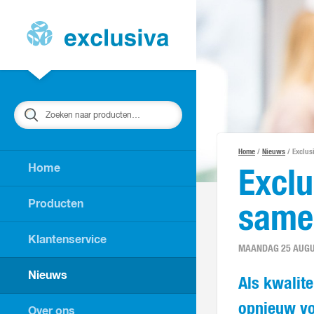
Zoeken
Home
/
Nieuws
/ Exclus
Home
Exclu
Producten
same
Klantenservice
MAANDAG 25 AUGU
Nieuws
Als kwalit
opnieuw vo
Over ons